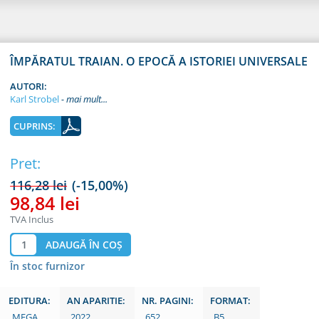
ÎMPĂRATUL TRAIAN. O EPOCĂ A ISTORIEI UNIVERSALE
AUTORI:
Karl Strobel
CUPRINS:
Pret:
116,28 lei
(-15,00%)
98,84 lei
TVA Inclus
În stoc furnizor
EDITURA:
AN APARITIE:
NR. PAGINI:
FORMAT:
MEGA
2022
652
B5