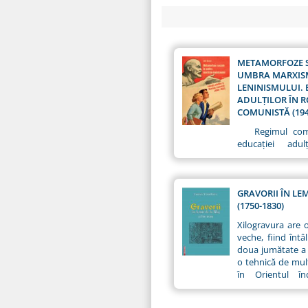
METAMORFOZE S
UMBRA MARXIS
LENINISMULUI.
ADULŢILOR ÎN 
COMUNISTĂ (194
Regimul comun
educaţiei adu
privilegiat în râ
sale de reconstruc
conform no
ideologice. M
GRAVORII ÎN LE
practică a repre
(1750-1830)
adoptarea modelul
Xilogravura are o
şi convingerea li
veche, fiind întâl
autohtoni că ade
doua jumătate a m
la noul regim
o tehnică de mult
realizată altf
în Orientul în
investiţii materi
într‑un scop dif
acest segment al 
era folosit în a