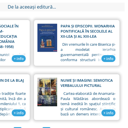
De la aceeași editură...
OCIALE ÎN
PAPA ŞI EPISCOPII. MONARHIA
M-
PONTIFICALĂ ÎN SECOLELE AL
 EDUCAŢIA
XII‑LEA ŞI AL XIII‑LEA
ROMÂNIA
Din vremurile în care Biserica şi-
8–1958)
a modelat ierarhia
ist a oferit
guvernamentală pentru a se
+ info
+ info
lţilor un loc
conforma structurii Imperiului
ndul politicilor
Roman târziu, constituţia ei a
ţie a societăţii
fost monarhică. Timp de secole
ilor dogme
constituţia Bisericii nu a fost
aterializarea
MN DE LA BLAJ
supusă unei analize serioase.
NUME ȘI IMAGINI: SEMIOTICA
zentat nu doar
Oricum, în timpul secolului al
VERBALULUI PICTURAL
ui sovietic, ci
XI‑lea, rolul propriu‑zis pe care
 tradiție foarte
Cartea elaborată de Anamaria-
derilor politici
Biserica îl are în societate a
nită, încă din a
Paula Mădăras abordează o
ziunea maselor
devenit un subiect de dezbateri
ileniului 1, ca
temă inedită în spațiul științific
 nu putea fi
intense, generând o vastă
iplicare grafică
și cultural românesc. Având la
el decât prin
literatură de tratate polemice
+ info
+ info
depărtat. Dar,
bază un demers interdisciplinar
ale şi umane în
înverşunate, iar drepturile şi
erit, procedeul
legat de relația dintre
educaţiei.
datoriile Papei au început să fie
numite țări ale
onomastică și artă, mai exact
examinate cu o atenţie