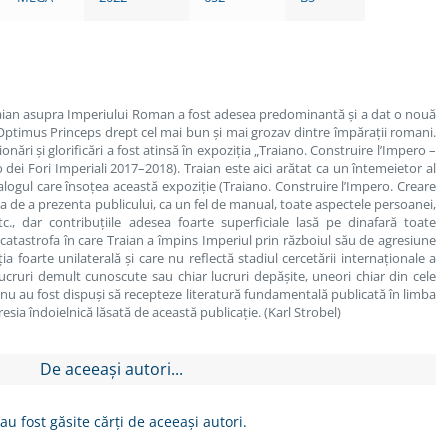
raian asupra Imperiului Roman a fost adesea predominantă și a dat o nouă
ui Optimus Princeps drept cel mai bun și mai grozav dintre împărații romani.
ări și glorificări a fost atinsă în expoziția „Traiano. Construire l’Impero –
ei Fori Imperiali 2017–2018). Traian este aici arătat ca un întemeietor al
talogul care însoțea această expoziție (Traiano. Construire l’Impero. Creare
ia de a prezenta publicului, ca un fel de manual, toate aspectele persoanei,
 etc., dar contribuțiile adesea foarte superficiale lasă pe dinafară toate
d catastrofa în care Traian a împins Imperiul prin războiul său de agresiune
ția foarte unilaterală și care nu reflectă stadiul cercetării internaționale a
lucruri demult cunoscute sau chiar lucruri depășite, uneori chiar din cele
i nu au fost dispuși să recepteze literatură fundamentală publicată în limba
ia îndoielnică lăsată de această publicație. (Karl Strobel)
De aceeași autori...
au fost găsite cărți de aceeași autori.