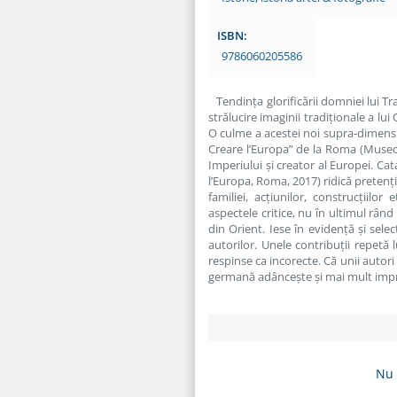
ISBN:
9786060205586
Tendința glorificării domniei lui T
strălucire imaginii tradiționale a l
O culme a acestei noi supra‑dimension
Creare l’Europa” de la Roma (Museo d
Imperiului și creator al Europei. Ca
l’Europa, Roma, 2017) ridică pretenț
familiei, acțiunilor, construcțiilor
aspectele critice, nu în ultimul rân
din Orient. Iese în evidență și selec
autorilor. Unele contribuții repetă 
respinse ca incorecte. Că unii autor
germană adâncește și mai mult impres
Nu 