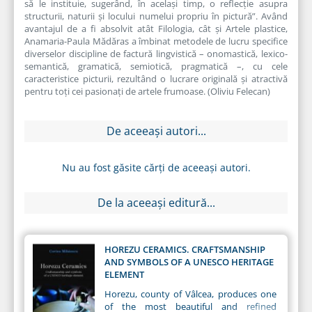
să le instituie, sugerând, în același timp, o reflecție asupra
structurii, naturii și locului numelui propriu în pictură”. Având
avantajul de a fi absolvit atât Filologia, cât și Artele plastice,
Anamaria-Paula Mădăras a îmbinat metodele de lucru specifice
diverselor discipline de factură lingvistică – onomastică, lexico-
semantică, gramatică, semiotică, pragmatică –, cu cele
caracteristice picturii, rezultând o lucrare originală și atractivă
pentru toți cei pasionați de artele frumoase. (Oliviu Felecan)
De aceeași autori...
Nu au fost găsite cărți de aceeași autori.
De la aceeași editură...
HOREZU CERAMICS. CRAFTSMANSHIP
AND SYMBOLS OF A UNESCO HERITAGE
ELEMENT
Horezu, county of Vâlcea, produces one
of the most beautiful and refined