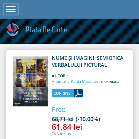
Jump to navigation
NUME ȘI IMAGINI: SEMIOTICA
VERBALULUI PICTURAL
AUTORI:
Anamaria-Paula Mădăraș
CUPRINS:
Pret:
68,71 lei
(-10,00%)
61,84 lei
TVA Inclus