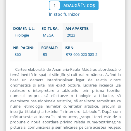
În stoc furnizor
DOMENIUL:
EDITURA:
AN APARITIE:
Filologie
MEGA
2023
NR. PAGINI:
FORMAT:
ISBN:
360
B5
978-606-020-585-2
Cartea elaborată de Anamaria-Paula Mădăras abordează o
temă inedită în spațiul științific și cultural românesc. Având la
bază un demers interdisciplinar legat de relația dintre
onomastică și artă, mai exact pictura, lucrarea încearcă „să
realizeze o interpretare a tablourilor prin prisma teoriilor
numelui propriu, să efectueze o tipologie a titlurilor, să
examineze pseudonimele artiștilor, să analizeze semnătura ca
nume, etimologia numelor curentelor artistice, precum și
inserția titlului și a textelor în interiorul tabloului”. După cum
mărturisește autoarea în Introducere, „scopul tezei este de a
propune o nouă abordare privind relația nume/text/imagine
picturală, comunicarea și semnificarea pe care acestea reușesc