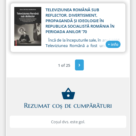
din 23 mai, unde Nicolae Ceauşescu şi
Paul Niculescu‑Mizil s-au întâlnit cu
TELEVIZIUNEA ROMÂNĂ SUB
cineaştii, acest tip de film este „inspirat
REFLECTOR. DIVERTISMENT,
din diferite zone şi aspecte ale realităţii”.
PROPAGANDĂ ŞI IDEOLOGIE ÎN
REPUBLICA SOCIALISTĂ ROMÂNIA ÎN
PERIOADA ANILOR ’70
Încă de la începuturile sale, în anul 1956,
+ info
Televiziunea Română a fost unul dintre
instrumentele prin care vocea
autorităţilor comuniste s-a făcut auzită –
atât la propriu, cât şi la figurat –, având ca
›
1 of 25
rol primordial propagarea ideologiei
comuniste.
Rezumat coș de cumpărături
Coșul dvs. este gol.