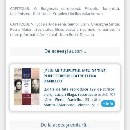
CAPITOLUL V: Burghezia europeană. Filozofia luministă.
Iosefinismul. Restituțiile. Supplex Libellus Valachorum
CAPITOLUL VI: Școala Ardeleană. Samoil Clain. Gheorghe Șincai.
Petru Maior. „Societatea filosofească a neamului rumânesc în
mare principatul Ardealului”. Ioan Budai-Deleanu
De aceeași autori...
„PLIN MI-E SUFLETUL MEU DE TINE,
PLIN.” SCRISORI CĂTRE ELENA
DANIELLO
„Ediția de față reproduce 129 de scrisori
ale lui Lucian Blaga, repartizate astfel: 101
către Elena Daniello, 24 către familia
+ info
Manta (Marioara, Viorica și Cornel), 3
către Helene Rodica Daniello, 1 către H.
Zambaccian, precum și mai multe
însemnări ale Elenei Daniello. Dintre cele
De la aceeași editură...
129 de scrisori ale lui Blaga,
107 sunt