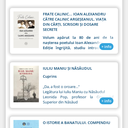
absolut inedite
. La acestea se adaugă
patru poezii inedite, dedicate Rodicăi
Daniello. (…)
FRATE CALINIC... IOAN ALEXANDRU
CĂTRE CALINIC ARGEȘEANUL. VIAȚA
DIN CĂRȚI, SCRISORI ȘI DOSARE
SECRETE
Volum apărut la 80 de ani de la
naşterea poetului Ioan Alexandru
+ info
Ediție îngrijită, studiu introductiv și
note de Adrian Alui Gheorghe
IULIU MANIU ŞI NĂSĂUDUL
Cuprins
„Da, a fost o oroare…”
Legătura lui Iuliu Maniu cu Năsăudul
Leonida Pop, profesor la Gimnaziul
+ info
Superior din Năsăud
1. Despre familie și pregătirea școlară
2. Activitatea în Partidul Național
Țărănesc
3. Congresul Partidului Național
O ISTORIE A BANATULUI. COMPENDIU
Țărănesc din județul Năsăud, anul 1946