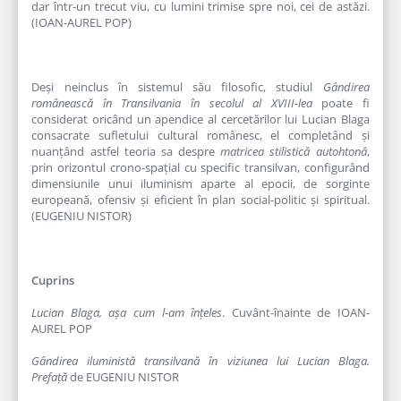
dar într-un trecut viu, cu lumini trimise spre noi, cei de astăzi.
(IOAN-AUREL POP)
Deşi neinclus în sistemul său filosofic, studiul
Gândirea
românească în Transilvania în secolul al XVIII-lea
poate fi
considerat oricând un apendice al cercetărilor lui Lucian Blaga
consacrate sufletului cultural românesc, el completând şi
nuanțând astfel teoria sa despre
matricea stilistică autohtonă
,
prin orizontul crono-spațial cu specific transilvan, configurând
dimensiunile unui iluminism aparte al epocii, de sorginte
europeană, ofensiv şi eficient în plan social-politic şi spiritual.
(EUGENIU NISTOR)
Cuprins
Lucian Blaga, așa cum l-am înțeles
. Cuvânt-înainte de IOAN-
AUREL POP
Gândirea iluministă transilvană în viziunea lui Lucian Blaga.
Prefață
de EUGENIU NISTOR