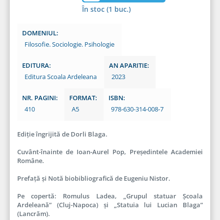
În stoc (1 buc.)
DOMENIUL:
Filosofie. Sociologie. Psihologie
EDITURA:
AN APARITIE:
Editura Scoala Ardeleana
2023
NR. PAGINI:
FORMAT:
ISBN:
410
A5
978-630-314-008-7
Ediție îngrijită de Dorli Blaga.
Cuvânt-înainte de Ioan-Aurel Pop, Președintele Academiei
Române.
Prefață și Notă biobibliografică de Eugeniu Nistor.
Pe copertă: Romulus Ladea, „Grupul statuar Școala
Ardeleană” (Cluj-Napoca) și „Statuia lui Lucian Blaga”
(Lancrăm).