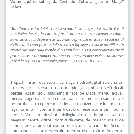
Volum apărut sub egida Centrului Cultural „Lucian Blaga”
Sebeș.
Gândirea acestor intelectuali și scriitori este un produs particular al
condițiilor locale, în care poporul român din Transilvania a căutat
să-și ducă la îndeplinire și izbândă aspirațiile în cursul secolului al
XVIII-lea. O condiție esențială pentru a înțelege sensul aspirațiilor de
atunci ale poporului român din Transilvania este considerarea stării
particulare a populației române în coordonatele vieții transilvane,
adică în raport cu „națiunile politice”.
(LUCIAN BLAGA)
Treptat, mi-am dat seama că Blaga, nedreptățitul, rămâne un
Univers, iar Universul nu are margini și nu ni se revelă decât
parțial. Acest lucru fascinant îl face pe Blaga mereu actual,
mereu cognoscibil, mereu sondabil, mereu necesar culturii
poporului său. O parte mică din acest Univers este lucrarea de
față, care, prin voința fiicei filosofului, iese acum din nou la
lumină. Va fi un adevărat privilegiu și un festin intelectual de
neegalat pentru cititorii dornici de carte, de înțelepciune și de
cunoaștere a prezentului unor savanți români din Secolul
Luminilor, adică a prezentului unor studioși trăitori în trecut,