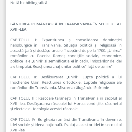
Notă biobibliografică
GÂNDIREA ROMÂNEASCĂ ÎN TRANSILVANIA ÎN SECOLUL AL
XVIII-LEA
CAPITOLUL I: Expansiunea și consolidarea dominației
habsburgice în Transilvania. Situația politică și religioasă în
această țară și desfășurarea ei începând de pe la 1700. „Unirea”
românilor cu Biserica Romei; condițiile sociale, economice,
politice ale „unirii” și semnificația ei în cadrul mișcărilor de idei
ale timpului. Reacțiunea „națiunilor politice” față de „unire”
CAPITOLUL II: Desfășurarea „unirii”. Lupta politică a lui
Inochentie Clain. Reacțiunea ortodoxiei. Luptele religioase ale
românilor din Transilvania. Mișcarea călugărului Sofronie
CAPITOLUL III: Răscoale țărănești în Transilvania în secolul al
XVIII-lea. Desfășurarea răscoalei lui Horea: condițiile, răsunetul
și efec­tele ei. Ideologia acestei răscoale
CAPITOLUL IV: Burghezia română din Transilvania în devenire.
Idei sociale și ideea națională. Evoluția acestor idei în secolul al
XVIII-lea