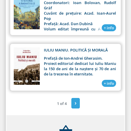
Coordonatori: Ioan Bolovan, Rudolf
4. Campania electorală din anul 1946
Gräf
Cuvânt de prețuire: Acad. Ioan-Aurel
Pop
Prefață: Acad. Dan Dubină
+ info
Volum editat împreună cu Academia
Română - Centrul de Studii Transilvane
IULIU MANIU. POLITICĂ ȘI MORALĂ
Prefață de Ion-Andrei Gherasim.
Proiect editorial dedicat lui Iuliu Maniu
la 150 de ani de la naștere și 70 de ani
de la trecerea în eternitate.
+ info
›
1 of 4