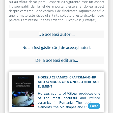
nu au văzut decât primul aspect; cu siguranță este un aspect
indispensabil, dar la fel de important este și al doilea aspect
despre care trebuie să vorbim. Căci fina­litatea, rațiunea de a fi a
unei armate este războiul și ținta soldatului este victoria, lucru
pe care îl amintește Charles Ardant du Picq.” (din „Prefață”)
De aceeași autori...
Nu au fost găsite cărți de aceeași autori.
De la aceeași editură...
HOREZU CERAMICS. CRAFTSMANSHIP
AND SYMBOLS OF A UNESCO HERITAGE
ELEMENT
Horezu, county of Vâlcea, produces one
of the most beautiful and refined
ceramics in Romania. The traditional
+ info
elements, the old shapes and the motifs
preserved over the years, with the help