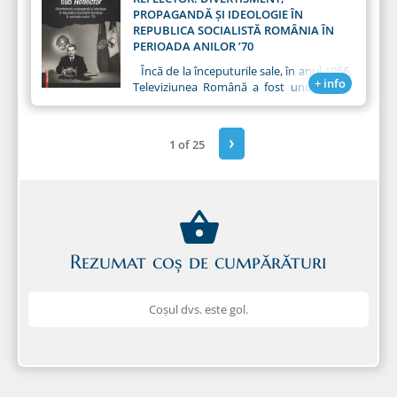
din diferite zone şi aspecte ale realităţii”.
PROPAGANDĂ ŞI IDEOLOGIE ÎN
REPUBLICA SOCIALISTĂ ROMÂNIA ÎN
PERIOADA ANILOR ’70
Încă de la începuturile sale, în anul 1956,
+ info
Televiziunea Română a fost unul dintre
instrumentele prin care vocea
autorităţilor comuniste s-a făcut auzită –
atât la propriu, cât şi la figurat –, având ca
›
1 of 25
rol primordial propagarea ideologiei
comuniste.
Rezumat coș de cumpărături
Coșul dvs. este gol.