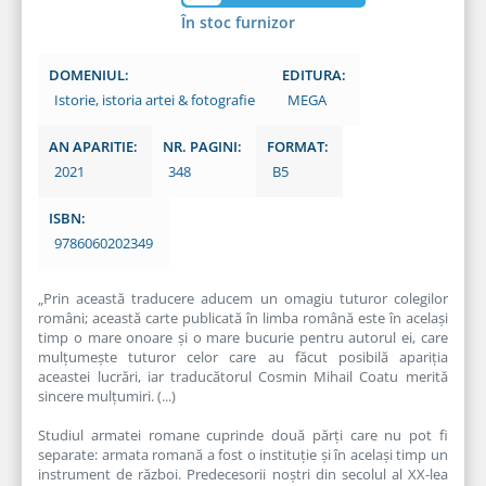
În stoc furnizor
DOMENIUL:
EDITURA:
Istorie, istoria artei & fotografie
MEGA
AN APARITIE:
NR. PAGINI:
FORMAT:
2021
348
B5
ISBN:
9786060202349
„Prin această traducere aducem un omagiu tuturor colegilor
români; această carte publicată în limba română este în același
timp o mare onoare și o mare bucurie pentru autorul ei, care
mulțumește tuturor celor care au făcut posibilă apariția
aceastei lucrări, iar traducătorul Cosmin Mihail Coatu merită
sincere mulțumiri. (...)
Studiul armatei romane cuprinde două părți care nu pot fi
separate: armata romană a fost o instituție și în același timp un
instrument de război. Predecesorii noștri din secolul al XX-lea