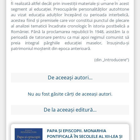
fi realizată altfel decât prin investiţii materiale şi umane în acest
segment al educaţiei. Preocupările personalităţilor autohtone
au vizat educaţia adulţilor începând cu perioada interbelică,
acestea fiind şi premisele care vor constitui punctul de plecare
al analizei tematicii încadrate cronologic în istoria postbelică a
României. Până la proclamarea republicii în 1948, asistăm la o
perioadă de tatonare pentru ca mai apoi regimul comunist să
preia integral pârghiile educaţiei maselor, însuşindu‑şi
patrimoniul moştenit din epoca anterioară.
(din „Introducere”)
De aceeași autori...
Nu au fost găsite cărți de aceeași autori.
De la aceeași editură...
PAPA ŞI EPISCOPII. MONARHIA
PONTIFICALĂ ÎN SECOLELE AL XII‑LEA ŞI