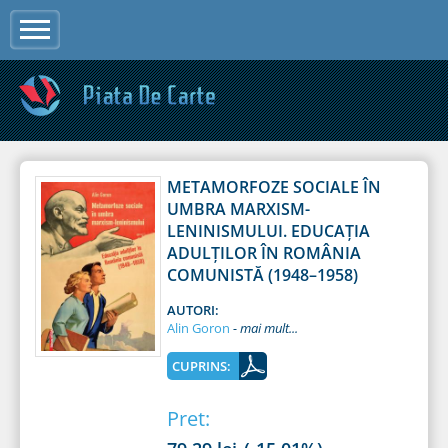
Jump to navigation
METAMORFOZE SOCIALE ÎN
UMBRA MARXISM-
LENINISMULUI. EDUCAŢIA
ADULŢILOR ÎN ROMÂNIA
COMUNISTĂ (1948–1958)
AUTORI:
Alin Goron
CUPRINS:
Pret: