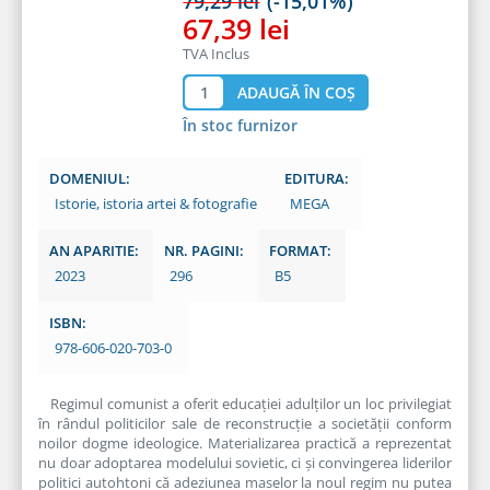
79,29 lei
(-15,01%)
67,39 lei
TVA Inclus
În stoc furnizor
DOMENIUL:
EDITURA:
Istorie, istoria artei & fotografie
MEGA
AN APARITIE:
NR. PAGINI:
FORMAT:
2023
296
B5
ISBN:
978-606-020-703-0
Regimul comunist a oferit educaţiei adulţilor un loc privilegiat
în rândul politicilor sale de reconstrucţie a societăţii conform
noilor dogme ideologice. Materializarea practică a reprezentat
nu doar adoptarea modelului sovietic, ci şi convingerea liderilor
politici autohtoni că adeziunea maselor la noul regim nu putea