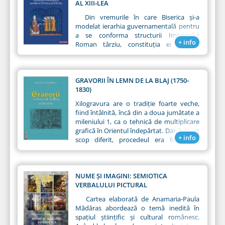
AL XIII‑LEA
Din vremurile în care Biserica şi-a
modelat ierarhia guvernamentală pentru
a se conforma structurii Imperiului
+ info
Roman târziu, constituţia ei a fost
monarhică. Timp de secole constituţia
Bisericii nu a fost supusă unei analize
serioase. Oricum, în timpul secolului al
XI‑lea, rolul propriu‑zis pe care Biserica îl
GRAVORII ÎN LEMN DE LA BLAJ (1750-
are în societate a devenit un subiect de
1830)
dezbateri intense, generând o vastă
Xilogravura are o tradiție foarte veche,
literatură de tratate polemice
fiind întâlnită, încă din a doua jumătate a
înverşunate, iar drepturile şi datoriile
mileniului 1, ca o tehnică de multiplicare
Papei au început să fie examinate cu o
grafică în Orientul îndepărtat. Dar, într‑un
atenţie nemaiîntâlnită.
+ info
scop diferit, procedeul era folosit în
anumite țări ale lumii cu mult timp
înainte, servind la imprimarea decorativă
a țesăturilor, a ceramicii și a cărămizilor
ornamentate cu diverse motive.
NUME ȘI IMAGINI: SEMIOTICA
Gravura în lemn sau xilogravura („xylon”
VERBALULUI PICTURAL
în limba greacă înseamnă „lemn”) se
Cartea elaborată de Anamaria-Paula
realizează prin imprimarea pe hârtie a
Mădăras abordează o temă inedită în
unui desen incizat în relief pe o placă de
spațiul științific și cultural românesc.
lemn (clișeu).