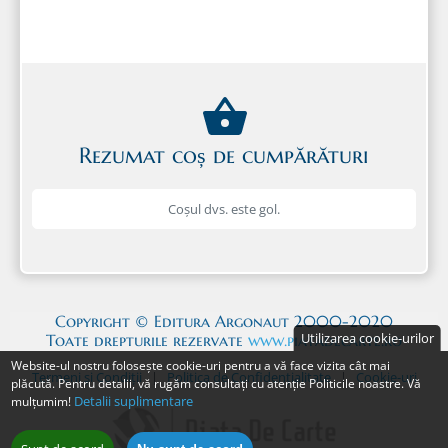
care merită toată atenția cercetării, așa
după cum merită și maghiarii, sașii, evreii
sau, în calitatea lor de populație
majoritară, înșiși românii. Pentru
cercetătorul științific, toate subiectele
care pot fi trecute prin filtrul analizei
științifice sunt la fel de legitime.
Rezumat coș de cumpărături
Coșul dvs. este gol.
Copyright © Editura Argonaut 2000-2020
Utilizarea cookie-urilor
Toate drepturile rezervate
www.piatadecarte.ro
Website-ul nostru folosește cookie-uri pentru a vă face vizita cât mai
Termeni și Condiții
|
Politica de Confidențialitate
|
Cookie-uri
plăcută. Pentru detalii, vă rugăm consultați cu atenție Politicile noastre. Vă
Detalii suplimentare
mulțumim!