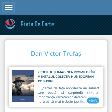
Jump to navigation
Dan-Victor Trufaş
PROFILUL ŞI IMAGINEA RROMILOR ÎN
MENTALUL COLECTIV HUNEDOREAN
1918-1989
„Cartea de față abordează un subiect
care poată să surprindă cititorul.
Importanța cercetărilor dedicate romilor
+ info
nu cred că mai trebuie justificată. Romii
reprezintă o componentă a peisajului
istoric, social sau cultural din România,