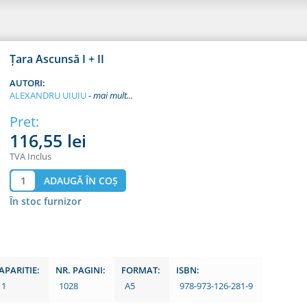
Țara Ascunsă I + II
AUTORI:
ALEXANDRU UIUIU
Pret:
116,55 lei
TVA Inclus
În stoc furnizor
APARITIE:
NR. PAGINI:
FORMAT:
ISBN:
11
1028
A5
978-973-126-281-9