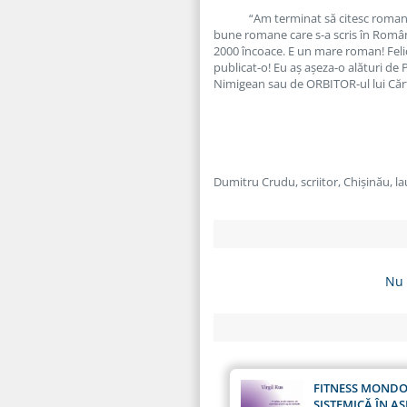
“Am terminat să citesc romanu
bune romane care s-a scris în Român
2000 încoace. E un mare roman! Felici
publicat-o! Eu aș așeza-o alături 
Nimigean sau de ORBITOR-ul lui Cărtă
Dumitru Crudu, scriitor, Chișinău, 
Nu 
FITNESS MONDO
SISTEMICĂ ÎN A