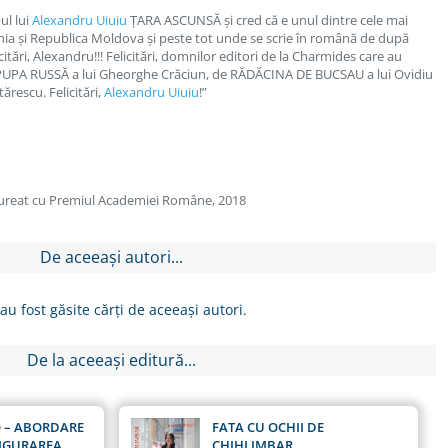
l lui
Alexandru Uiuiu
ȚARA ASCUNSĂ și cred că e unul dintre cele mai
ia și Republica Moldova și peste tot unde se scrie în română de după
tări, Alexandru!!! Felicitări, domnilor editori de la Charmides care au
de PUPA RUSSĂ a lui Gheorghe Crăciun, de RĂDĂCINA DE BUCSAU a lui Ovidiu
rescu. Felicitări,
Alexandru Uiuiu
!”
laureat cu Premiul Academiei Române, 2018
De aceeași autori...
au fost găsite cărți de aceeași autori.
De la aceeași editură...
 – ABORDARE
FATA CU OCHII DE
SIGURAREA
CHIHLIMBAR